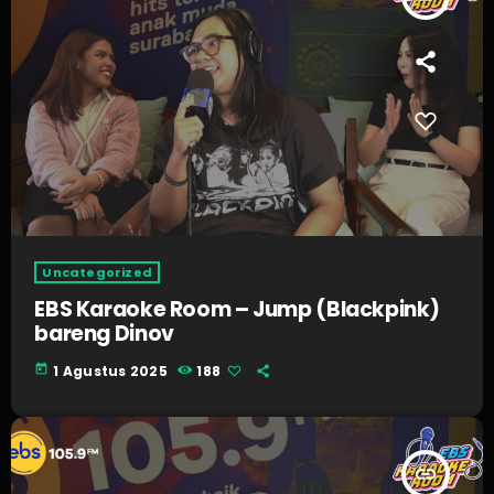
Uncategorized
EBS Karaoke Room – Jump (Blackpink)
bareng Dinov
today
1 Agustus 2025
188
insert_link