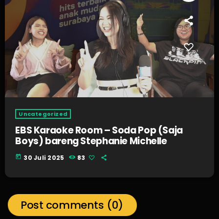
Uncategorized
EBS Karaoke Room – Soda Pop (Saja
Boys) bareng Stephanie Michelle
today
30 Juli 2025
83
Post comments (0)