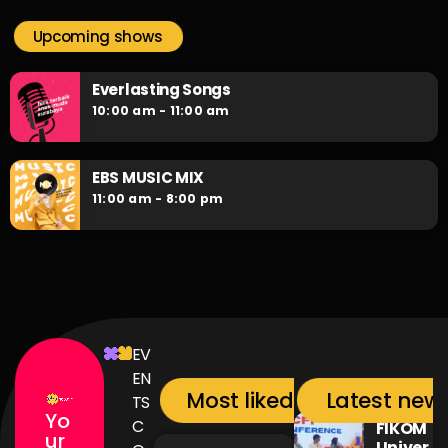
Upcoming shows
Everlasting Songs
10:00 am - 11:00 am
EBS MUSIC MIX
11:00 am - 8:00 pm
EV
EN
Most liked songs
Latest new
TS
Yo
C
FIKOM
ur
Univer