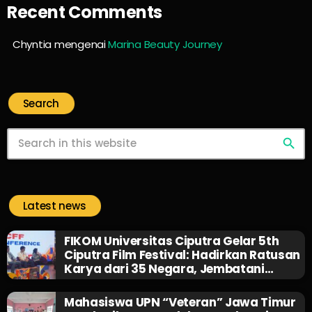
Recent Comments
Chyntia
mengenai
Marina Beauty Journey
Search
search
Latest news
FIKOM Universitas Ciputra Gelar 5th
Ciputra Film Festival: Hadirkan Ratusan
Karya dari 35 Negara, Jembatani
Sineas Muda, dan Bagikan Beasiswa 1
Miliar Rupiah!
Mahasiswa UPN “Veteran” Jawa Timur