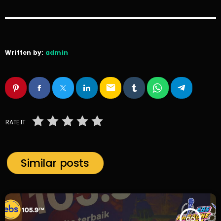
Written by:
admin
email
RATE IT
Similar posts
insert_link