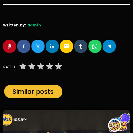
Written by:
admin
email
RATE IT
Similar posts
insert_link