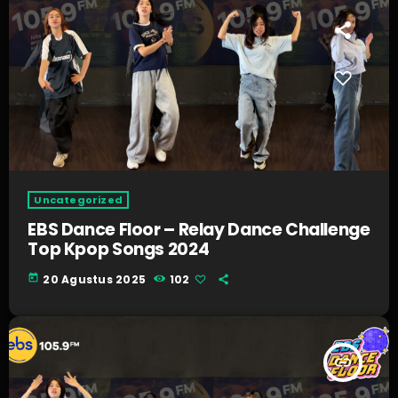
Uncategorized
EBS Dance Floor – Relay Dance Challenge
Top Kpop Songs 2024
today
20 Agustus 2025
102
insert_link