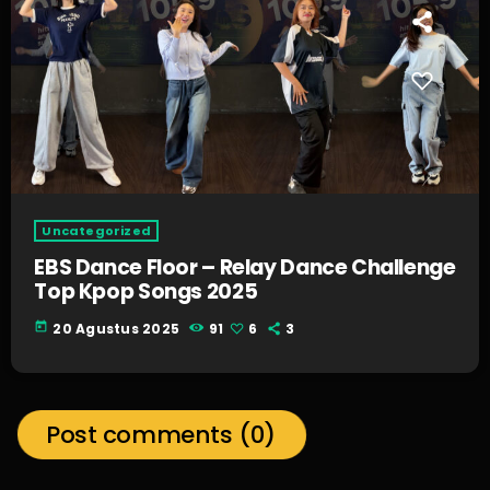
Uncategorized
EBS Dance Floor – Relay Dance Challenge
Top Kpop Songs 2025
today
20 Agustus 2025
91
6
3
Post comments (0)