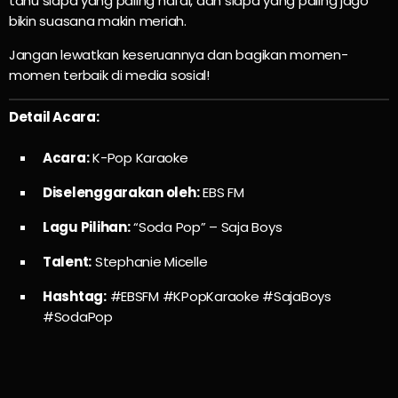
tahu siapa yang paling hafal, dan siapa yang paling jago
bikin suasana makin meriah.
Jangan lewatkan keseruannya dan bagikan momen-
momen terbaik di media sosial!
Detail Acara:
Acara:
K-Pop Karaoke
Diselenggarakan oleh:
EBS FM
Lagu Pilihan:
“Soda Pop” – Saja Boys
Talent:
Stephanie Micelle
Hashtag:
#EBSFM #KPopKaraoke #SajaBoys
#SodaPop