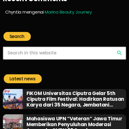
Chyntia
mengenai
Marina Beauty Journey
Search
search
Latest news
FIKOM Universitas Ciputra Gelar 5th
Ciputra Film Festival: Hadirkan Ratusan
Karya dari 35 Negara, Jembatani
Sineas Muda, dan Bagikan Beasiswa 1
Miliar Rupiah!
Mahasiswa UPN “Veteran” Jawa Timur
Memberikan Penyuluhan Moderasi