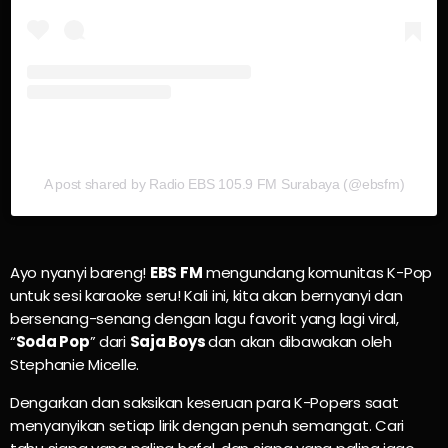
A post shared by Radio EBS 105.9 FM Surabaya (@ebsfm)
Ayo nyanyi bareng!
EBS FM
mengundang komunitas K-Pop
untuk sesi karaoke seru! Kali ini, kita akan bernyanyi dan
bersenang-senang dengan lagu favorit yang lagi viral,
“
Soda Pop
” dari
Saja Boys
dan akan dibawakan oleh
Stephanie Micelle.
Dengarkan dan saksikan keseruan para K-Popers saat
menyanyikan setiap lirik dengan penuh semangat. Cari