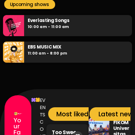
Upcoming shows
Everlasting Songs
10:00 am - 11:00 am
EBS MUSIC MIX
11:00 am - 8:00 pm
EV
EN
Most liked songs
Latest new
TS
Yo
C
FIKOM
ur
Univer
O
Fa
Too Sweet
sitas