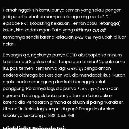
Pernah nggak sih kamu punya temen yang selalu pengen
jadi pusat perhatian sampai rela ngarang cerita? Di
episode RKT (Roasting Kelakuan Teman atau Tetangga)
kali ini, kita kedatangan Tata yang akhirnya
cut off
temannya sendiri karena kelakuan
-nya udah di luar
pick me
nalar!
Bayangin aja, ngakunya punya GERD akut tapi bisa minum
kopi sampai 8 gelas sehari tanpa gemeteran! Nggak cuma
itu, pas temen-temennya lagi
pengalaman
sharing
cedera olahraga basket dan voli, dia mendadak ikut-ikutan
ngaku cedera punggung dan kaki biar nggak kalah
panggung. Parahnya lagi, dia punya
dan
hero syndrome
ngerasa Tata nggak bakal punya temen kalau bukan
karena dia. Penasaran gimana kelakuan si paling “Karakter
Utama” ini kalau lagi kumpul di grup? Dengerin obrolan
kocaknya sekarang di EBS 105.9 FM!
Highlight Episode Ini: