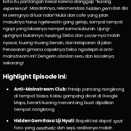
kota itu pantangan besar karena dianggap “kurang
“. Masalahnya, rekomendasi
dari dia
experience
hidden gem
ini seringnya di luar nalar! Mulai dari cafe yang jalan
masuknya harus ngelewatin gang gelap, sampai tempat
ngopi yang lokasinya nempel sama kuburan. Ujung-
ujungnya bukannya
, Debo dan
-nya malah
healing
circle
nyasar, buang-buang bensin, dan kelaparan di jalan.
Penasaran gimana capeknya Debo ngadepin si anti-
mainstream ini? Dengerin obrolan seru dan kocaknya
sekarang!
Highlight Episode Ini:
Anti-Mainstream Club:
Prinsip pantang nongkrong
di tempat biasa. Kalau gampang dicari di Google
Maps, berarti kurang menantang buat dijadikan
tempat nongkrong.
Hidden Gem Rasa Uji Nyali:
Ekspektasi dapat
spot
foto yang
dan sepi, realitanya malah
aesthetic