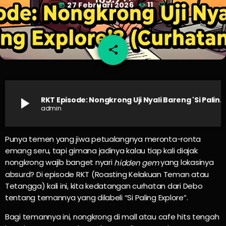
27 Februari 2026
11
today
share
email
play_arrow
RKT Episode: Nongkrong Uji Nyali Bareng 'Si Paling Explore'? (Curhatan Debo)
admin
Punya temen yang jiwa petualangnya meronta-ronta
emang seru, tapi gimana jadinya kalau tiap kali diajak
nongkrong wajib banget nyari
yang lokasinya
hidden gem
absurd? Di episode RKT (Roasting Kelakuan Teman atau
Tetangga) kali ini, kita kedatangan curhatan dari Debo
tentang temannya yang dilabeli “Si Paling Explore”.
Bagi temannya ini, nongkrong di mall atau cafe hits tengah