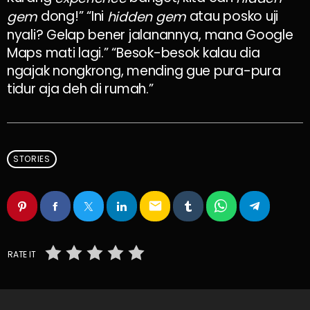
dong!” “Ini
atau posko uji
gem
hidden gem
nyali? Gelap bener jalanannya, mana Google
Maps mati lagi.” “Besok-besok kalau dia
ngajak nongkrong, mending gue pura-pura
tidur aja deh di rumah.”
STORIES
email
RATE IT