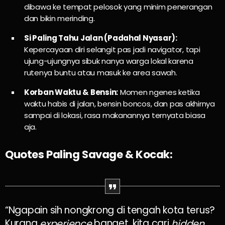
dibawa ke tempat pelosok yang minim penerangan
dan bikin merinding.
Si Paling Tahu Jalan (Padahal Nyasar):
Kepercayaan diri selangit pas jadi navigator, tapi
ujung-ujungnya sibuk nanya warga lokal karena
rutenya buntu atau masuk ke area sawah.
Korban Waktu & Bensin:
Momen ngenes ketika
waktu habis di jalan, bensin boncos, dan pas akhirnya
sampai di lokasi, rasa makanannya ternyata biasa
aja.
Quotes Paling Savage & Kocak:
“Ngapain sih nongkrong di tengah kota terus?
Kurang
banget, kita cari
experience
hidden